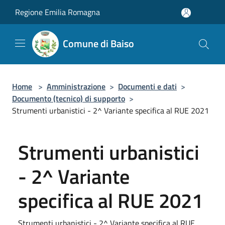
Salta al contenuto principale
Regione Emilia Romagna
Comune di Baiso
Home
>
Amministrazione
>
Documenti e dati
>
Documento (tecnico) di supporto
>
Strumenti urbanistici - 2^ Variante specifica al RUE 2021
Strumenti urbanistici
- 2^ Variante
specifica al RUE 2021
Strumenti urbanistici - 2^ Variante specifica al RUE