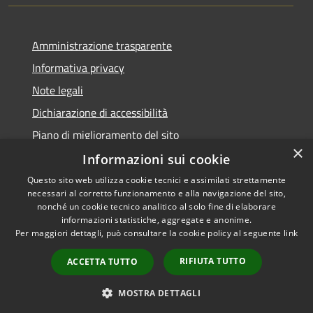
Amministrazione trasparente
Informativa privacy
Note legali
Dichiarazione di accessibilità
Piano di miglioramento del sito
×
Informazioni sui cookie
Questo sito web utilizza cookie tecnici e assimilati strettamente
necessari al corretto funzionamento e alla navigazione del sito,
RSS
Copyright © 2026 • Comune di
nonché un cookie tecnico analitico al solo fine di elaborare
Accessibilità
informazioni statistiche, aggregate e anonime.
Baiso • Powered by
Per maggiori dettagli, può consultare la cookie policy al seguente
link
Privacy
Municipium
Accesso
•
Cookie
redazione
RIFIUTA TUTTO
ACCETTA TUTTO
Mappa del sito
Feedback Accessibilità
MOSTRA DETTAGLI