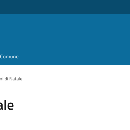
il Comune
ni di Natale
ale