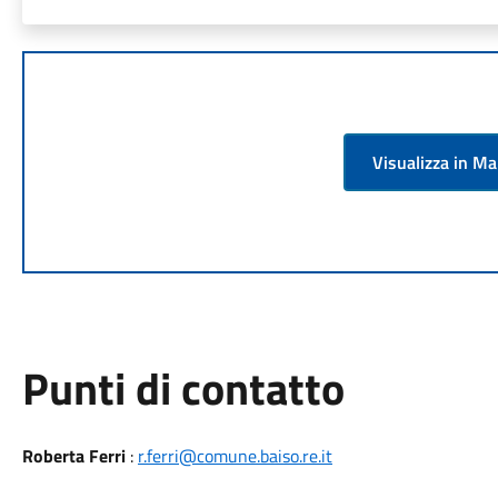
Visualizza in M
Punti di contatto
Roberta Ferri
:
r.ferri@comune.baiso.re.it