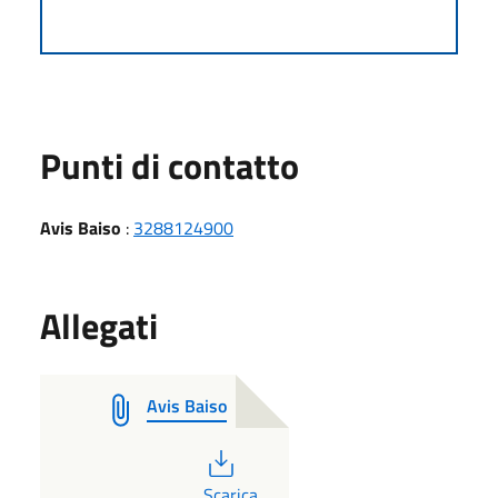
Punti di contatto
Avis Baiso
:
3288124900
Allegati
Avis Baiso
PDF
Scarica