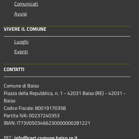
Comunicati
Avvisi
VIVERE IL COMUNE
Luoghi
Eventi
CONTATTI
Comune di Baiso
Piazza della Repubblica, n. 1 - 42031 Baiso (RE) - 42031 -
Baiso
Codice Fiscale: 80019170358
Partita IVA: 00237240353
IBAN: IT73V0503466230000000281221
PEC:
info@cert.comune.baiso.re.it