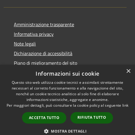
Amministrazione trasparente
Informativa privacy
Note legali
Dichiarazione di accessibilità
Piano di miglioramento del sito
×
Informazioni sui cookie
Questo sito web utilizza cookie tecnici e assimilati strettamente
necessari al corretto funzionamento e alla navigazione del sito,
RSS
Copyright © 2026 • Comune di
nonché un cookie tecnico analitico al solo fine di elaborare
Accessibilità
informazioni statistiche, aggregate e anonime.
Baiso • Powered by
Per maggiori dettagli, può consultare la cookie policy al seguente
link
Privacy
Municipium
Accesso
•
Cookie
redazione
RIFIUTA TUTTO
ACCETTA TUTTO
Mappa del sito
Feedback Accessibilità
MOSTRA DETTAGLI