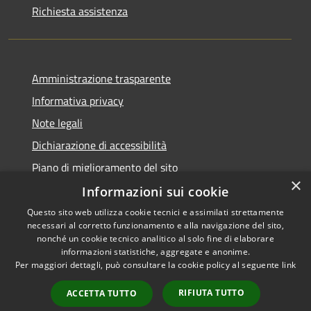
Richiesta assistenza
Amministrazione trasparente
Informativa privacy
Note legali
Dichiarazione di accessibilità
Piano di miglioramento del sito
×
Informazioni sui cookie
Questo sito web utilizza cookie tecnici e assimilati strettamente
necessari al corretto funzionamento e alla navigazione del sito,
RSS
Copyright © 2026 • Comune di
nonché un cookie tecnico analitico al solo fine di elaborare
Accessibilità
informazioni statistiche, aggregate e anonime.
Baiso • Powered by
Per maggiori dettagli, può consultare la cookie policy al seguente
link
Privacy
Municipium
Accesso
•
Cookie
redazione
RIFIUTA TUTTO
ACCETTA TUTTO
Mappa del sito