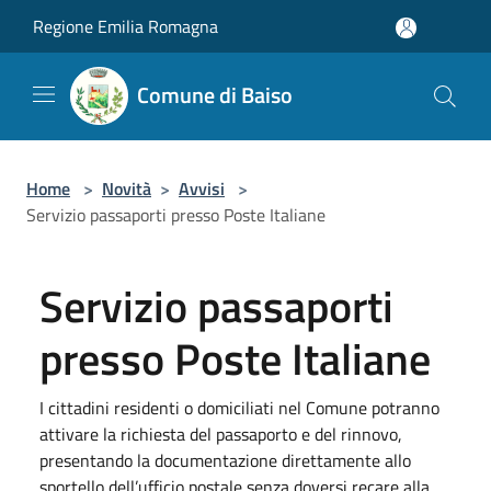
Salta al contenuto principale
Regione Emilia Romagna
Comune di Baiso
Home
>
Novità
>
Avvisi
>
Servizio passaporti presso Poste Italiane
Servizio passaporti
presso Poste Italiane
I cittadini residenti o domiciliati nel Comune potranno
attivare la richiesta del passaporto e del rinnovo,
presentando la documentazione direttamente allo
sportello dell’ufficio postale senza doversi recare alla