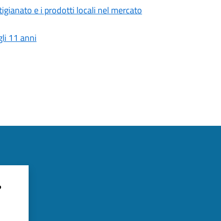
igianato e i prodotti locali nel mercato
gli 11 anni
?