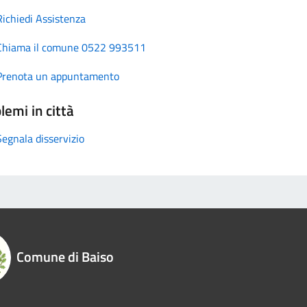
Richiedi Assistenza
Chiama il comune 0522 993511
Prenota un appuntamento
lemi in città
Segnala disservizio
Comune di Baiso