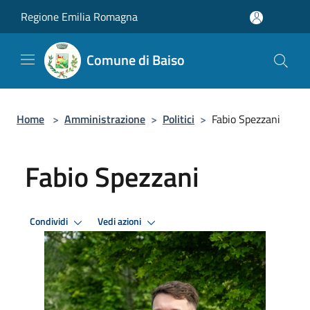
Salta al contenuto principale
Regione Emilia Romagna
Comune di Baiso
Home
>
Amministrazione
>
Politici
>
Fabio Spezzani
Fabio Spezzani
Condividi
Vedi azioni