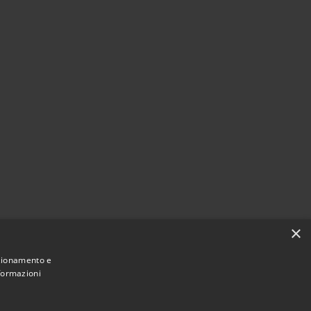
×
nzionamento e
nformazioni