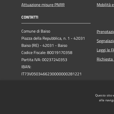
Attuazione misure PNRR
Mobilità e
CONTATTI
Comune di Baiso
Prenotaz
Piazza della Repubblica, n. 1 - 42031
Segnalazi
Baiso (RE) - 42031 - Baiso
Leggi le 
Codice Fiscale: 80019170358
Richiesta
Partita IVA: 00237240353
IBAN:
IT73V0503466230000000281221
PEC:
info@cert.comune.baiso.re.it
Centralino Unico: 0522 993511
Questo sito 
alla navig