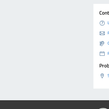
Cont
Prob