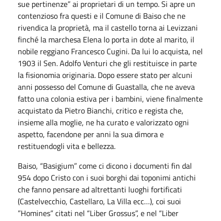
sue pertinenze” ai proprietari di un tempo. Si apre un
contenzioso fra questi e il Comune di Baiso che ne
rivendica la proprietà, ma il castello torna ai Levizzani
finché la marchesa Elena lo porta in dote al marito, il
nobile reggiano Francesco Cugini. Da lui lo acquista, nel
1903 il Sen. Adolfo Venturi che gli restituisce in parte
la fisionomia originaria. Dopo essere stato per alcuni
anni possesso del Comune di Guastalla, che ne aveva
fatto una colonia estiva per i bambini, viene finalmente
acquistato da Pietro Bianchi, critico e regista che,
insieme alla moglie, ne ha curato e valorizzato ogni
aspetto, facendone per anni la sua dimora e
restituendogli vita e bellezza.
Baiso, “Basigium” come ci dicono i documenti fin dal
954 dopo Cristo con i suoi borghi dai toponimi antichi
che fanno pensare ad altrettanti luoghi fortificati
(Castelvecchio, Castellaro, La Villa ecc…), coi suoi
”Homines” citati nel “Liber Grossus”, e nel “Liber