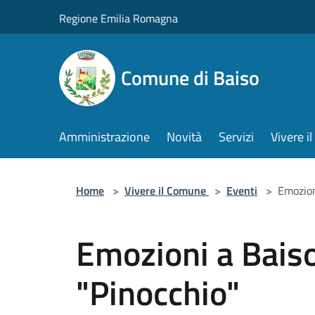
Salta al contenuto principale
Regione Emilia Romagna
Comune di Baiso
Amministrazione
Novità
Servizi
Vivere 
Home
>
Vivere il Comune
>
Eventi
>
Emozion
Emozioni a Baiso
"Pinocchio"