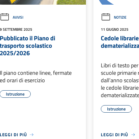
AVVISI
NOTIZIE
9 SETTEMBRE 2025
11 GIUGNO 2025
Pubblicato il Piano di
Cedole librarie
trasporto scolastico
dematerializz
2025/2026
Libri di testo per
Il piano contiene linee, fermate
scuole primarie 
ed orari di esercizio
dall’anno scola
le cedole librari
Istruzione
dematerializzat
Istruzione
LEGGI DI PIÙ
LEGGI DI PIÙ