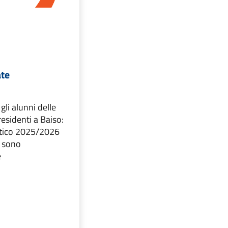
ate
 gli alunni delle
residenti a Baiso:
stico 2025/2026
e sono
e