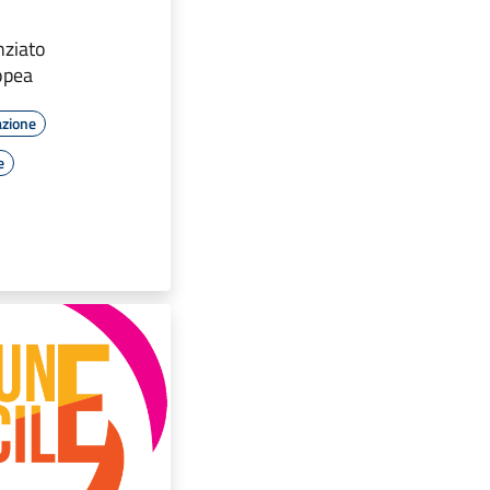
nziato
opea
azione
e