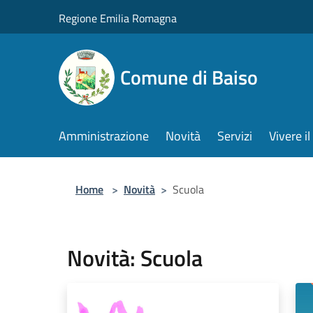
Salta al contenuto principale
Regione Emilia Romagna
Comune di Baiso
Amministrazione
Novità
Servizi
Vivere 
Home
>
Novità
>
Scuola
Novità: Scuola